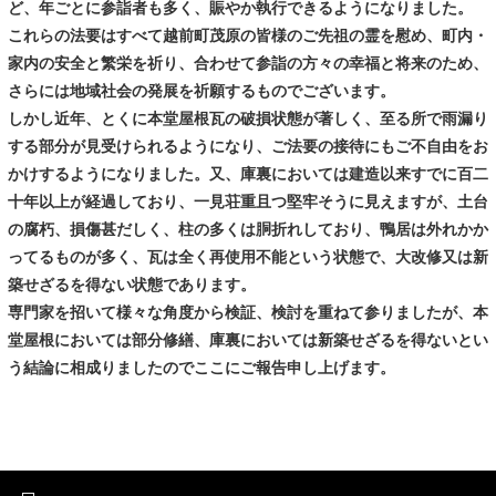
ど、年ごとに参詣者も多く、賑やか執行できるようになりました。
これらの法要はすべて越前町茂原の皆様のご先祖の霊を慰め、町内・
家内の安全と繁栄を祈り、合わせて参詣の方々の幸福と将来のため、
さらには地域社会の発展を祈願するものでございます。
しかし近年、とくに本堂屋根瓦の破損状態が著しく、至る所で雨漏り
する部分が見受けられるようになり、ご法要の接待にもご不自由をお
かけするようになりました。又、庫裏においては建造以来すでに百二
十年以上が経過しており、一見荘重且つ堅牢そうに見えますが、土台
の腐朽、損傷甚だしく、柱の多くは胴折れしており、鴨居は外れかか
ってるものが多く、瓦は全く再使用不能という状態で、大改修又は新
築せざるを得ない状態であります。
専門家を招いて様々な角度から検証、検討を重ねて参りましたが、本
堂屋根においては部分修繕、庫裏においては新築せざるを得ないとい
う結論に相成りましたのでここにご報告申し上げます。