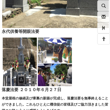
永代供養等開眼法要
落慶法要 ２０１０年６月２７日
本堂屋根の修繕及び庫裏の新築が完成し、落慶法要を無事終えること
ができました。これもひとえに檀信徒の皆様及びご協力頂きました皆