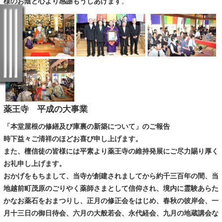
様のお陰と心より感謝もうしあげます
。
薬王寺 平成の大事業
「本堂屋根の修繕及び庫裏の新築について」のご報告
時下益々ご清祥のほどお喜び申し上げます。
また、檀信徒の皆様には平素より薬王寺の維持発展にご尽力賜り厚く
お礼申し上げます。
おかげをもちまして、当寺が創建されましてから約千三百年の間、当
地越前町茂原のごりやく薬師さまとして信仰され、境内に霊験あらた
かなお薬石をおまつりし、正月の修正会をはじめ、春秋の彼岸会、一
月十三日の御日待会、六月の大般若会、永代経会、九月の地蔵講会な